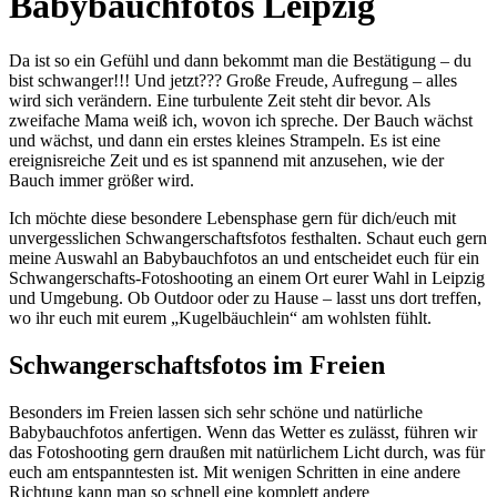
Babybauchfotos Leipzig
Da ist so ein Gefühl und dann bekommt man die Bestätigung – du
bist schwanger!!! Und jetzt??? Große Freude, Aufregung – alles
wird sich verändern. Eine turbulente Zeit steht dir bevor. Als
zweifache Mama weiß ich, wovon ich spreche. Der Bauch wächst
und wächst, und dann ein erstes kleines Strampeln. Es ist eine
ereignisreiche Zeit und es ist spannend mit anzusehen, wie der
Bauch immer größer wird.
Ich möchte diese besondere Lebensphase gern für dich/euch mit
unvergesslichen Schwangerschaftsfotos festhalten. Schaut euch gern
meine Auswahl an Babybauchfotos an und entscheidet euch für ein
Schwangerschafts-Fotoshooting an einem Ort eurer Wahl in Leipzig
und Umgebung. Ob Outdoor oder zu Hause – lasst uns dort treffen,
wo ihr euch mit eurem „Kugelbäuchlein“ am wohlsten fühlt.
Schwangerschaftsfotos im Freien
Besonders im Freien lassen sich sehr schöne und natürliche
Babybauchfotos anfertigen. Wenn das Wetter es zulässt, führen wir
das Fotoshooting gern draußen mit natürlichem Licht durch, was für
euch am entspanntesten ist. Mit wenigen Schritten in eine andere
Richtung kann man so schnell eine komplett andere