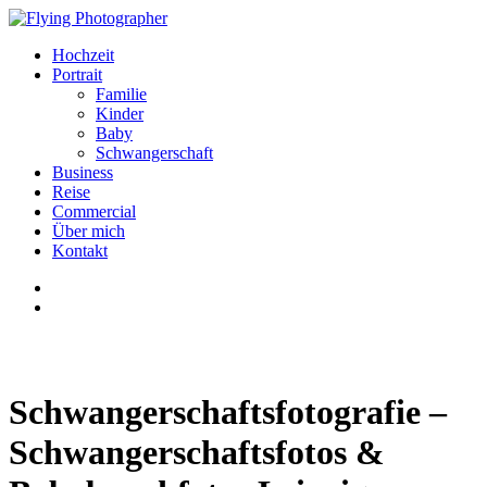
Hochzeit
Portrait
Familie
Kinder
Baby
Schwangerschaft
Business
Reise
Commercial
Über mich
Kontakt
Schwangerschaftsfotografie –
Schwangerschaftsfotos &